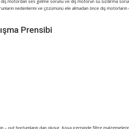
 dış motordan ses gelme sorunu ve dış motorun su sızdırma soru
orunların nedenlerini ve çözümünü ele almadan önce dış motorların 
ışma Prensibi
in – out hortumların dan oluşur. Kova içerisinde filtre malzemeleri