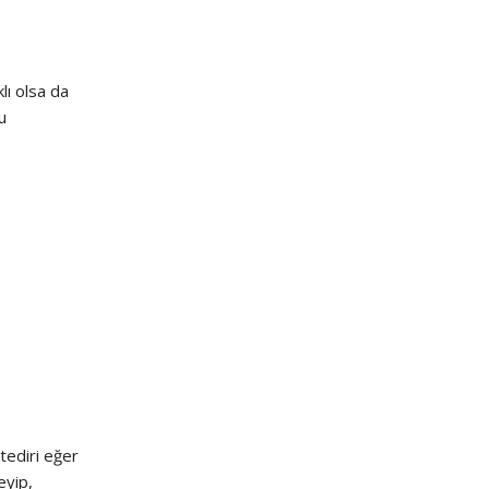
lı olsa da
u
tediri eğer
eyip,