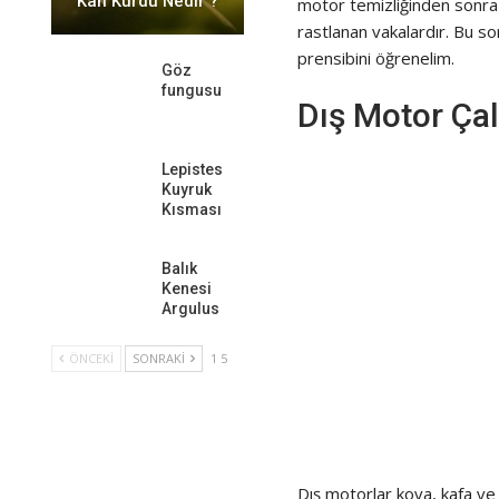
Kan Kurdu Nedir ?
motor temizliğinden sonra
rastlanan vakalardır. Bu s
prensibini öğrenelim.
Göz
fungusu
Dış Motor Çal
Lepistes
Kuyruk
Kısması
Balık
Kenesi
Argulus
ÖNCEKI
SONRAKI
1 5
Dış motorlar kova, kafa ve 