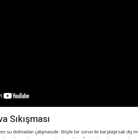
va Sıkışması
en su dolmadan çalışmasıdır. Böyle bir sorun ile karşılaşırsak dış 