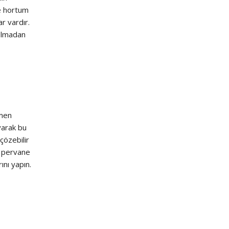
ve hortum
r vardır.
 olmadan
emen
yarak bu
çözebilir
p pervane
ını yapın.