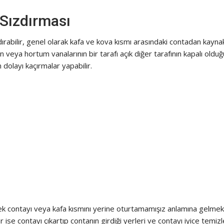
 Sızdırması
ırabilir, genel olarak kafa ve kova kısmı arasındaki contadan kaynak
 veya hortum vanalarının bir tarafı açık diğer tarafının kapalı olduğ
dolayı kaçırmalar yapabilir.
k contayı veya kafa kısmını yerine oturtamamışız anlamına gelmek
 ise contayı çıkartıp contanın girdiği yerleri ve contayı iyice temizl