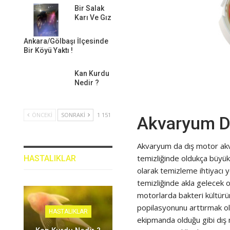
Bir Salak
Karı Ve Gız
Ankara/Gölbaşı İlçesinde
Bir Köyü Yaktı !
Kan Kurdu
Nedir ?
ÖNCEKI
SONRAKI
1 151
Akvaryum Dı
Akvaryum da dış motor akva
temizliğinde oldukça büyük 
HASTALIKLAR
olarak temizleme ihtiyacı y
temizliğinde akla gelecek ol
motorlarda bakteri kültürün
popilasyonunu arttırmak ol
HASTALIKLAR
ekipmanda olduğu gibi dış mo