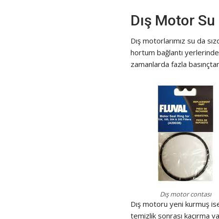
Dış Motor Su
Dış motorlarımız su da sızd
hortum bağlantı yerlerinden
zamanlarda fazla basınçtan 
Dış motor contası
Dış motoru yeni kurmuş ise
temizlik sonrası kaçırma var