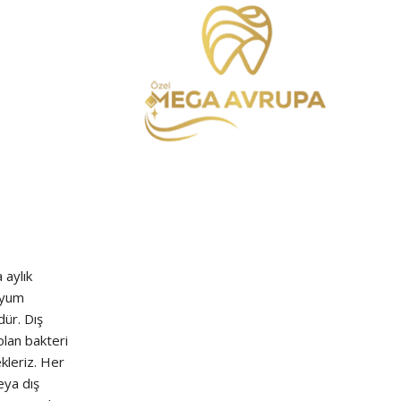
 aylık
aryum
dür. Dış
olan bakteri
kleriz. Her
eya dış