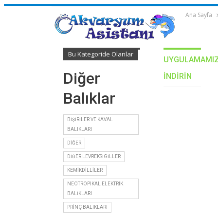
Ana Sayfa
Bu Kategoride Olanlar
UYGULAMAMIZ
Diğer
INDIRIN
Balıklar
BIŞIRILER VE KAVAL
BALIKLARI
DIĞER
DIĞER LEVREKSIGILLER
KEMIKDILLILER
NEOTROPIKAL ELEKTRIK
BALIKLARI
PRINÇ BALIKLARI