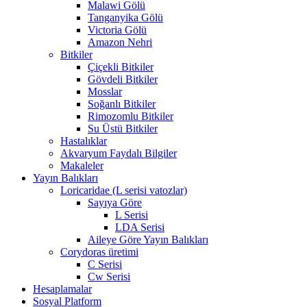
Malawi Gölü
Tanganyika Gölü
Victoria Gölü
Amazon Nehri
Bitkiler
Çiçekli Bitkiler
Gövdeli Bitkiler
Mosslar
Soğanlı Bitkiler
Rimozomlu Bitkiler
Su Üstü Bitkiler
Hastalıklar
Akvaryum Faydalı Bilgiler
Makaleler
Yayın Balıkları
Loricaridae (L serisi vatozlar)
Sayıya Göre
L Serisi
LDA Serisi
Aileye Göre Yayın Balıkları
Corydoras üretimi
C Serisi
Cw Serisi
Hesaplamalar
Sosyal Platform