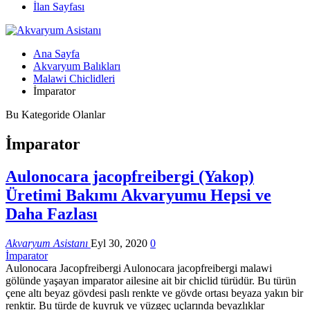
İlan Sayfası
Ana Sayfa
Akvaryum Balıkları
Malawi Chiclidleri
İmparator
Bu Kategoride Olanlar
İmparator
Aulonocara jacopfreibergi (Yakop)
Üretimi Bakımı Akvaryumu Hepsi ve
Daha Fazlası
Akvaryum Asistanı
Eyl 30, 2020
0
İmparator
Aulonocara Jacopfreibergi Aulonocara jacopfreibergi malawi
gölünde yaşayan imparator ailesine ait bir chiclid türüdür. Bu türün
çene altı beyaz gövdesi paslı renkte ve gövde ortası beyaza yakın bir
renktir. Bu türde de kuyruk ve yüzgeç uçlarında beyazlıklar