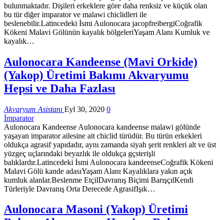
bulunmaktadır. Dişileri erkeklere göre daha renksiz ve küçük olan
bu tür diğer imparator ve malawi chiclidleri ile
beslenebilir.Latincedeki İsmi Aulonocara jacopfreibergiCoğrafik
Kökeni Malavi Gölünün kayalık bölgeleriYaşam Alanı Kumluk ve
kayalık…
Aulonocara Kandeense (Mavi Orkide)
(Yakop) Üretimi Bakımı Akvaryumu
Hepsi ve Daha Fazlası
Akvaryum Asistanı
Eyl 30, 2020
0
İmparator
Aulonocara Kandeense Aulonocara kandeense malawi gölünde
yaşayan imparator ailesine ait chiclid türüdür. Bu türün erkekleri
oldukça agrasif yapıdadır, aynı zamanda siyah şerit renkleri alt ve üst
yüzgeç uçlarındaki beyazlık ile oldukça gçsterişli
balıklardır.Latincedeki İsmi Aulonocara kandeenseCoğrafik Kökeni
Malavi Gölü kande adasıYaşam Alanı Kayalıklara yakın açık
kumluk alanlar.Beslenme EtçilDavranış Biçimi BarışçılKendi
Türleriyle Davranış Orta Derecede AgrasifIşık…
Aulonocara Masoni (Yakop) Üretimi