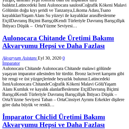
balıktır.Latincedeki İsmi Aulonocara saulosiCoğrafik Kökeni Malavi
Gölünün doğu kıyı şeridi ve Tanzanya,Likoma Adası,Tsano
kayalıklarıYaşam Alanı Su yüzeyi ile kayalıklar arasıBeslenme
EtçilDavranış Biçimi BarışçılKendi Türleriyle Davranış BarışçılIşık
İhtiyacı Düşük – OrtaYüzme Seviyesi…
Aulonocara Chitande Üretimi Bakımı
Akvaryumu Hepsi ve Daha Fazlası
Akvaryum Asistanı
Eyl 30, 2020
0
İmparator
Aulonocara Chitande Aulonocara Chitande malawi gölünde
yaşayan imparator ailesinden bir türdür. Bronz lacivert karışımı gibi
bir rengi ve üst yüzgeçlerinde beyazlık bulunur.Latincedeki
İsmiAulonocara ChitandeCoğrafik Kökeni Malavi GölüYaşam
Alanı Kumluk ve kayalık alanlarBeslenme EtçilDavranış Biçimi
BarışçılKendi Türleriyle Davranış BarışçılIşık İhtiyacı Düşük –
OrtaYüzme Seviyesi Taban – OrtaCinsiyet Ayrımı Erkekler dişilere
göre daha büyük ve renkli…
İmparator Chiclid Üretimi Bakımı
Akvaryumu Hepsi ve Daha Fazlası