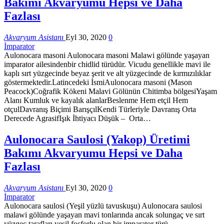
Bakımı Akvaryumu Hepsi ve Daha
Fazlası
Akvaryum Asistanı
Eyl 30, 2020
0
İmparator
Aulonocara masoni Aulonocara masoni Malawi gölünde yaşayan
imparator ailesindenbir chidlid türüdür. Vicudu genellikle mavi ile
kaplı sırt yüzgecinde beyaz şerit ve alt yüzgecinde de kırmızılıklar
göstermektedir.Latincedeki İsmiAulonocara masoni (Mason
Peacock)Coğrafik Kökeni Malavi Gölünün Chitimba bölgesiYaşam
Alanı Kumluk ve kayalık alanlarBeslenme Hem etçil Hem
otçulDavranış Biçimi BarışçılKendi Türleriyle Davranış Orta
Derecede AgrasifIşık İhtiyacı Düşük – Orta…
Aulonocara Saulosi (Yakop) Üretimi
Bakımı Akvaryumu Hepsi ve Daha
Fazlası
Akvaryum Asistanı
Eyl 30, 2020
0
İmparator
Aulonocara saulosi (Yeşil yüzlü tavuskuşu) Aulonocara saulosi
malawi gölünde yaşayan mavi tonlarında ancak solungaç ve sırt
yüzgeç tarafları yeşil fosforlu olan bir imparator türü