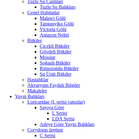
Tuzlu Su Canlıları
Tuzlu Su Balıkları
Genel Habitatlar
Malawi Gölü
Tanganyika Gölü
Victoria Gölü
Amazon Nehri
Bitkiler
Çiçekli Bitkiler
Gövdeli Bitkiler
Mosslar
Soğanlı Bitkiler
Rimozomlu Bitkiler
Su Üstü Bitkiler
Hastalıklar
Akvaryum Faydalı Bilgiler
Makaleler
Yayın Balıkları
Loricaridae (L serisi vatozlar)
Sayıya Göre
L Serisi
LDA Serisi
Aileye Göre Yayın Balıkları
Corydoras üretimi
C Serisi