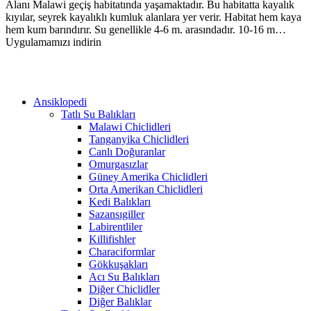
Alanı Malawi geçiş habitatında yaşamaktadır. Bu habitatta kayalık
kıyılar, seyrek kayalıklı kumluk alanlara yer verir. Habitat hem kaya
hem kum barındırır. Su genellikle 4-6 m. arasındadır. 10-16 m…
Uygulamamızı indirin
Ansiklopedi
Tatlı Su Balıkları
Malawi Chiclidleri
Tanganyika Chiclidleri
Canlı Doğuranlar
Omurgasızlar
Güney Amerika Chiclidleri
Orta Amerikan Chiclidleri
Kedi Balıkları
Sazansıgiller
Labirentliler
Killifishler
Characiformlar
Gökkuşakları
Acı Su Balıkları
Diğer Chiclidler
Diğer Balıklar