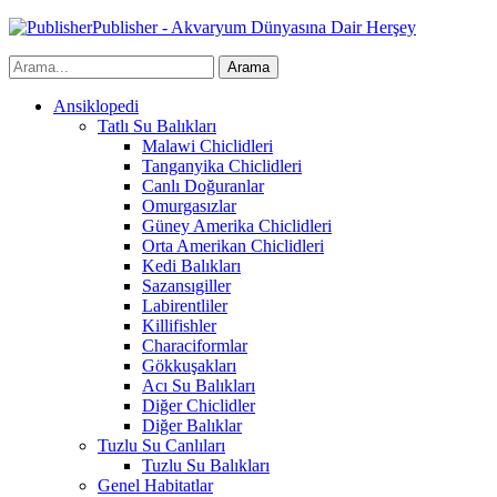
Publisher - Akvaryum Dünyasına Dair Herşey
Ansiklopedi
Tatlı Su Balıkları
Malawi Chiclidleri
Tanganyika Chiclidleri
Canlı Doğuranlar
Omurgasızlar
Güney Amerika Chiclidleri
Orta Amerikan Chiclidleri
Kedi Balıkları
Sazansıgiller
Labirentliler
Killifishler
Characiformlar
Gökkuşakları
Acı Su Balıkları
Diğer Chiclidler
Diğer Balıklar
Tuzlu Su Canlıları
Tuzlu Su Balıkları
Genel Habitatlar