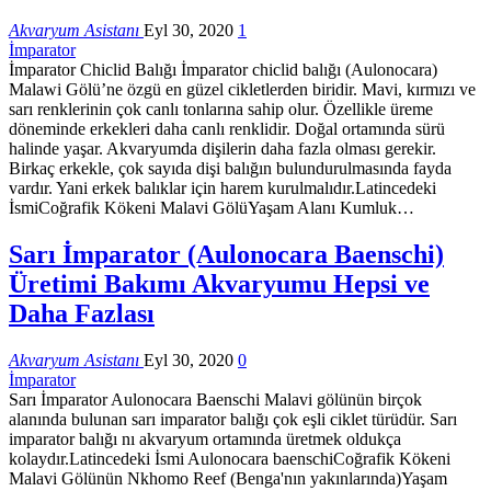
Akvaryum Asistanı
Eyl 30, 2020
1
İmparator
İmparator Chiclid Balığı İmparator chiclid balığı (Aulonocara)
Malawi Gölü’ne özgü en güzel cikletlerden biridir. Mavi, kırmızı ve
sarı renklerinin çok canlı tonlarına sahip olur. Özellikle üreme
döneminde erkekleri daha canlı renklidir. Doğal ortamında sürü
halinde yaşar. Akvaryumda dişilerin daha fazla olması gerekir.
Birkaç erkekle, çok sayıda dişi balığın bulundurulmasında fayda
vardır. Yani erkek balıklar için harem kurulmalıdır.Latincedeki
İsmiCoğrafik Kökeni Malavi GölüYaşam Alanı Kumluk…
Sarı İmparator (Aulonocara Baenschi)
Üretimi Bakımı Akvaryumu Hepsi ve
Daha Fazlası
Akvaryum Asistanı
Eyl 30, 2020
0
İmparator
Sarı İmparator Aulonocara Baenschi Malavi gölünün birçok
alanında bulunan sarı imparator balığı çok eşli ciklet türüdür. Sarı
imparator balığı nı akvaryum ortamında üretmek oldukça
kolaydır.Latincedeki İsmi Aulonocara baenschiCoğrafik Kökeni
Malavi Gölünün Nkhomo Reef (Benga'nın yakınlarında)Yaşam