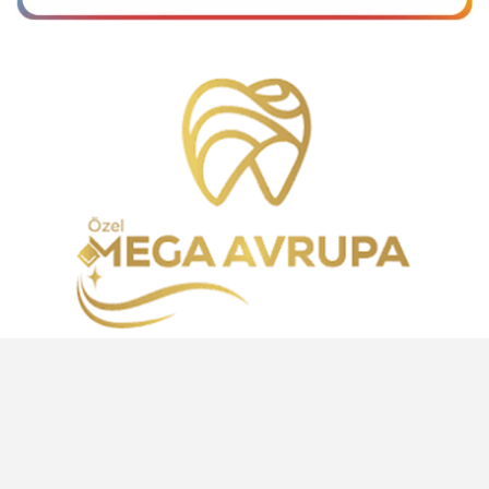
Ansiklopedi
Yayın Balıkları
Hesaplamalar
Sosyal Platform
İlan Sayfası