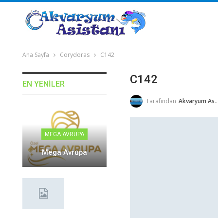
Ana Sayfa
Corydoras
C142
C142
EN YENILER
Tarafından
Akvaryum Asistanı
MEGA AVRUPA
Mega Avrupa