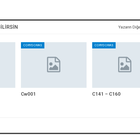
ILIRSIN
Yazarın Diğe
CORYDORAS
CORYDORAS
Cw001
C141 – C160