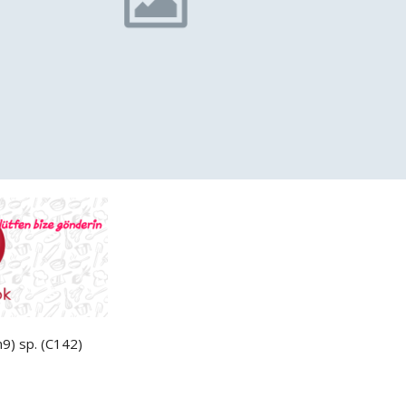
n9)
sp. (C142)