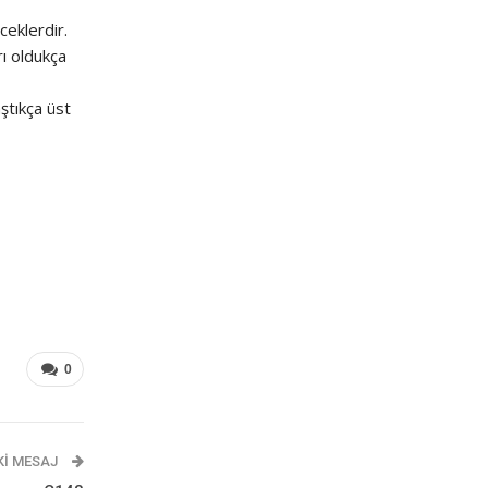
ceklerdir.
rı oldukça
aştıkça üst
0
KI MESAJ