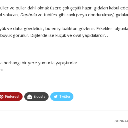
üller ve pullar dahil olmak üzere çok çeşitli hazır gıdaları kabul ede
al solucan,
Daphnia
ve tubifex gibi canlı (veya dondurulmuş) gıdala
yük ve daha gövdelidir, bu en iyi balıktan gözlenir. Erkekler olgunl
 büyük görünür. Dişilerde ise küçük ve oval yapıdalardır. .
a herhangi bir yere yumurta yapıştırırlar.
ı:
Pinterest
E-posta
Twitter
SONRA