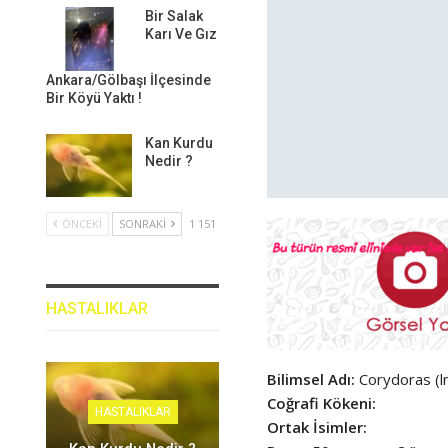
Bir Salak
Karı Ve Gız
Ankara/Gölbaşı İlçesinde
Bir Köyü Yaktı !
Kan Kurdu
Nedir ?
ÖNCEKI
SONRAKI
1 151
HASTALIKLAR
Bilimsel Adı:
Corydoras (l
Coğrafi Kökeni:
HASTALIKLAR
Ortak İsimler: