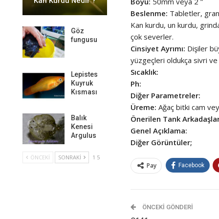
Kan Kurdu Nedir ?
Boyu:
50mm veya 2 ”
Beslenme:
Tabletler, gran
Kan kurdu, un kurdu, grind
Göz
çok severler.
fungusu
Cinsiyet Ayrımı:
Dişiler bü
yüzgeçleri oldukça sivri ve
Sıcaklık:
Lepistes
Ph:
Kuyruk
Kısması
Diğer Parametreler:
Üreme:
Ağaç bitki cam vey
Önerilen Tank Arkadaşlar
Balık
Kenesi
Genel Açıklama:
Argulus
Diğer Görüntüler;
ÖNCEKI
SONRAKI
1 5
Pay
Facebook
ÖNCEKI GÖNDERI