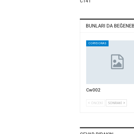
C141
BUNLARI DA BEĞENEB
CORYDORAS
Cw002
ÖNCEKI
SONRAKI