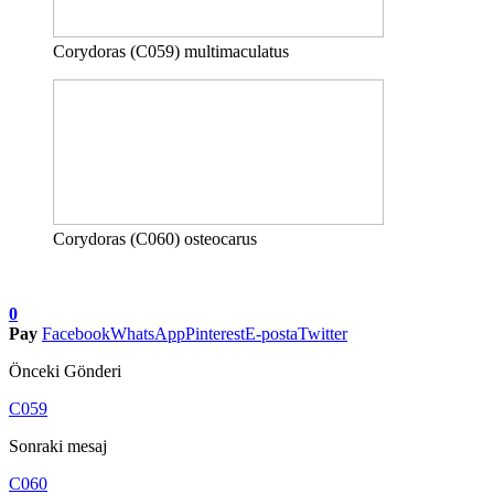
Corydoras (C059) multimaculatus
Corydoras (C060) osteocarus
0
Pay
Facebook
WhatsApp
Pinterest
E-posta
Twitter
Önceki Gönderi
C059
Sonraki mesaj
C060