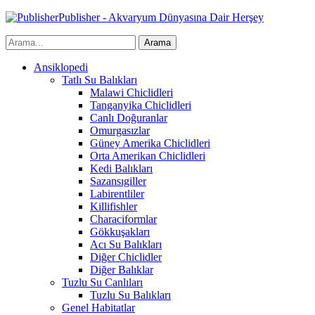
Publisher - Akvaryum Dünyasına Dair Herşey
Ansiklopedi
Tatlı Su Balıkları
Malawi Chiclidleri
Tanganyika Chiclidleri
Canlı Doğuranlar
Omurgasızlar
Güney Amerika Chiclidleri
Orta Amerikan Chiclidleri
Kedi Balıkları
Sazansıgiller
Labirentliler
Killifishler
Characiformlar
Gökkuşakları
Acı Su Balıkları
Diğer Chiclidler
Diğer Balıklar
Tuzlu Su Canlıları
Tuzlu Su Balıkları
Genel Habitatlar