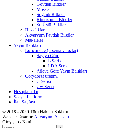
Gövdeli Bitkiler
Mosslar
Soğanlı Bitkiler
Rimozomlu Bitkiler
Su Üstü Bitkiler
Hastalıklar
Akvaryum Faydalı Bilgiler
Makaleler
Yayın Balıkları
Loricaridae (L serisi vatozlar)
Sayıya Göre
L Serisi
LDA Serisi
Aileye Göre Yayın Balıkları
Corydoras üretimi
C Serisi
Cw Serisi
Hesaplamalar
Sosyal Platform
İlan Sayfası
© 2018 - 2026 Tüm Hakları Saklıdır
Website Tasarım:
Akvaryum Asistanı
Giriş yap / Katıl