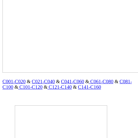
C001-C020
&
C021-C040
&
C041-C060
&
C061-C080
&
C081-
C100
&
C101-C120
&
C121-C140
&
C141-C160