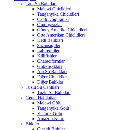
Tatlı Su Balıkları
Malawi Chiclidleri
Tanganyika Chiclidleri
Canlı Doğuranlar
Omurgasızlar
Güney Amerika Chiclidleri
Orta Amerikan Chiclidleri
Kedi Balıkları
Sazansıgiller
Labirentliler
Killifishler
Characiformlar
Gökkuşakları
Acı Su Balıkları
Diğer Chiclidler
Diğer Balıklar
Tuzlu Su Canlıları
Tuzlu Su Balıkları
Genel Habitatlar
Malawi Gölü
Tanganyika Gölü
Victoria Gölü
Amazon Nehri
Bitkiler
Çiçekli Bitkiler