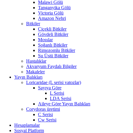
Malawi Gölü
Tanganyika Gölü
Victoria Gölü
Amazon Nehri
Bitkiler
Çiçekli Bitkiler
Gövdeli Bitkiler
Mosslar
Soğanlı Bitkiler
Rimozomlu Bitkiler
Su Üstü Bitkiler
Hastalıklar
Akvaryum Faydalı Bilgiler
Makaleler
Yayın Balıkları
Loricaridae (L serisi vatozlar)
Sayıya Göre
L Serisi
LDA Serisi
Aileye Göre Yayın Balıkları
Corydoras üretimi
C Serisi
Cw Serisi
Hesaplamalar
Sosyal Platform