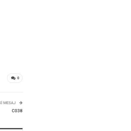
0
KI MESAJ
C038