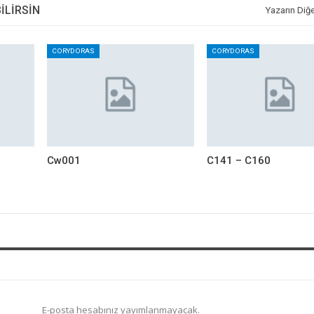
ILIRSIN
Yazarın Diğe
CORYDORAS
CORYDORAS
Cw001
C141 – C160
E-posta hesabınız yayımlanmayacak.