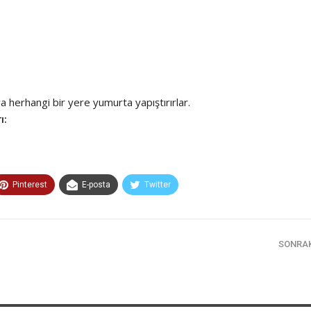
a herhangi bir yere yumurta yapıştırırlar.
ı:
Pinterest
E-posta
Twitter
SONRA