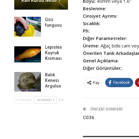
Kan Kurdu Nedir ?
Boyu:
40mm veya 1.6″
Beslenme:
Cinsiyet Ayrımı:
Göz
Sıcaklık:
fungusu
Ph:
Diğer Parametreler:
Üreme:
Ağaç bitki cam vey
Lepistes
Önerilen Tank Arkadaşlar
Kuyruk
Kısması
Genel Açıklama:
Diğer Görüntüler;
Balık
Kenesi
Pay
Facebook
Argulus
ÖNCEKI
SONRAKI
1 5
ÖNCEKI GÖNDERI
C036