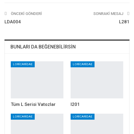
E-posta
Twitter
ÖNCEKI GÖNDERI
SONRAKI MESAJ
LDA004
L281
BUNLARI DA BEĞENEBILIRSIN
LORICARIDAE
LORICARIDAE
Tüm L Serisi Vatozlar
l201
LORICARIDAE
LORICARIDAE