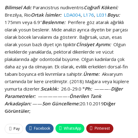
Bilimsel Adı:
Parancistrus nudiventris
Coğrafi Kökeni:
Brezilya, Rio
Ortak İsimler:
LDA004
,
L176
,
L031
Boyu:
175mm veya 6.9″
Beslenme:
Perifere göz atarak ağırlıklı
olarak yosun beslenir. Mide analizi ayrıca diyetin bir parçası
olarak böcek larvalarını da gösterir. Bağırsak, uzun, esas
olarak yosun bazlı diyet için tipiktir
Cİnsiyet Ayrımı:
Olgun
erkeklerde yanaklarda, pektoral dikenlerde ve vücut
plakalarında ağır odontodal büyüme. Olgun kadınlarda çok
daha az ya da olmayan. Ek olarak, evlilik erkekleri dorsal-fin
tabanı boyunca etli kıvrımlara sahiptir.
Üreme:
Akvaryum
ortamında bir kere üretilmiştir. (2018) Mağara veya küplere
yumurta dizerler.
Sıcaklık:
26.0-29.0 °
Ph:
———-
Diğer
Parametreler:
——————-
Önerilen Tank
Arkadaşları:
——
Son Güncelleme:
20.10.2019
Diğer
Görüntüler;
Pay
Facebook
WhatsApp
Pinterest