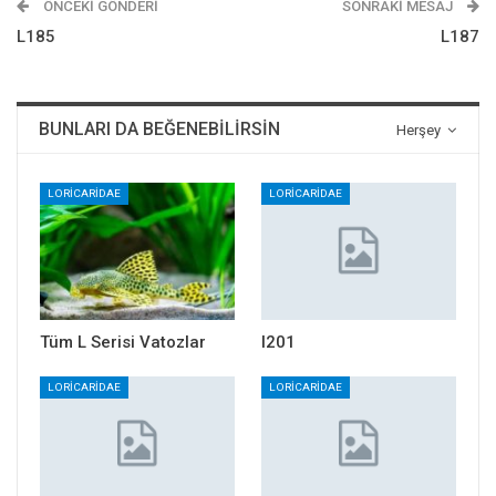
ÖNCEKI GÖNDERI
SONRAKI MESAJ
L185
L187
BUNLARI DA BEĞENEBILIRSIN
Herşey
LORICARIDAE
LORICARIDAE
Tüm L Serisi Vatozlar
l201
LORICARIDAE
LORICARIDAE