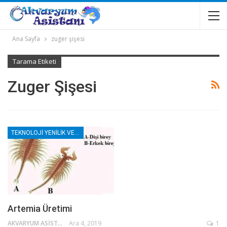
Ana Sayfa
zuger şişesi
Tarama Etiketi
Zuger Şişesi
TEKNOLOJI YENILIK VE DIY
Artemia Üretimi
AKVARYUM ASISTANI
Ara 4, 2019
1