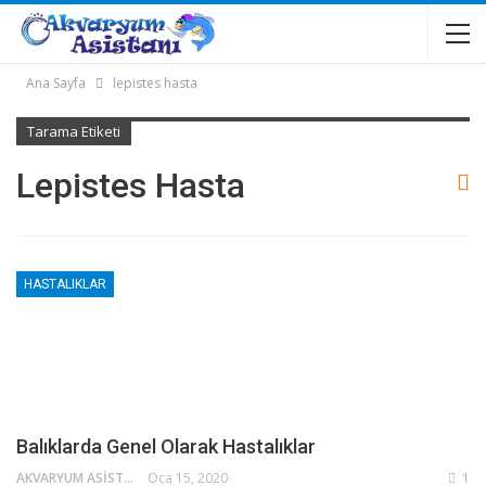
Ana Sayfa
lepistes hasta
Tarama Etiketi
Lepistes Hasta
HASTALIKLAR
Balıklarda Genel Olarak Hastalıklar
AKVARYUM ASISTANI
Oca 15, 2020
1