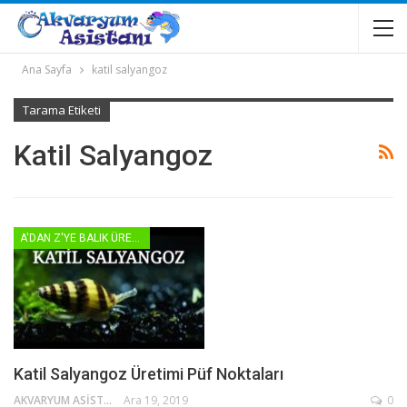
Ana Sayfa
katil salyangoz
Tarama Etiketi
Katil Salyangoz
A'DAN Z'YE BALIK ÜRETIMLERI
Katil Salyangoz Üretimi Püf Noktaları
AKVARYUM ASISTANI
Ara 19, 2019
0