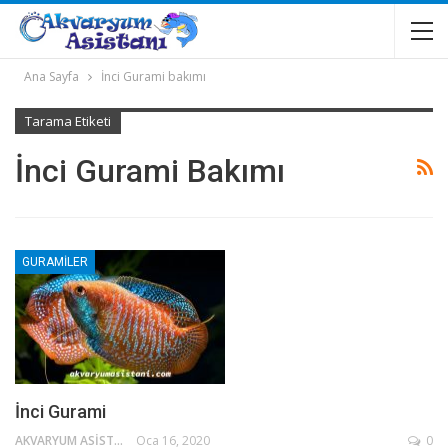
Ana Sayfa
İnci Gurami bakımı
Tarama Etiketi
İnci Gurami Bakımı
GURAMILER
İnci Gurami
AKVARYUM ASISTANI
Oca 16, 2020
0