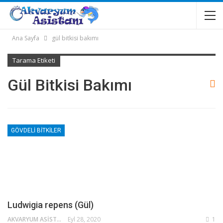
Ana Sayfa
gül bitkisi bakımı
Tarama Etiketi
Gül Bitkisi Bakımı
GÖVDELI BITKILER
Ludwigia repens (Gül)
AKVARYUM ASISTANI
Eyl 28, 2020
1