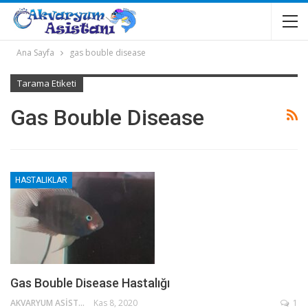
Ana Sayfa
gas bouble disease
Tarama Etiketi
Gas Bouble Disease
HASTALIKLAR
Gas Bouble Disease Hastalığı
AKVARYUM ASISTANI
Kas 8, 2020
1