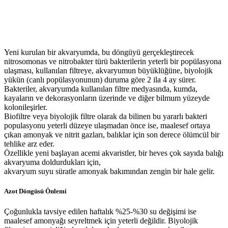
Yeni kurulan bir akvaryumda, bu döngüyü gerçekleştirecek
nitrosomonas ve nitrobakter türü bakterilerin yeterli bir popülasyona
ulaşması, kullanılan filtreye, akvaryumun büyüklüğüne, biyolojik
yükün (canlı popülasyonunun) duruma göre 2 ila 4 ay sürer.
Bakteriler, akvaryumda kullanılan filtre medyasında, kumda,
kayaların ve dekorasyonların üzerinde ve diğer bilmum yüzeyde
kolonileşirler.
Biofiltre veya biyolojik filtre olarak da bilinen bu yararlı bakteri
populasyonu yeterli düzeye ulaşmadan önce ise, maalesef ortaya
çıkan amonyak ve nitrit gazları, balıklar için son derece ölümcül bir
tehlike arz eder.
Özellikle yeni başlayan acemi akvaristler, bir heves çok sayıda balığı
akvaryuma doldurdukları için,
akvaryum suyu süratle amonyak bakımından zengin bir hale gelir.
Azot Döngüsü Önlemi
Çoğunlukla tavsiye edilen haftalık %25-%30 su değişimi ise
maalesef amonyağı seyreltmek için yeterli değildir. Biyolojik