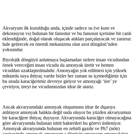
Akvaryum ilk kurulduğu anda, içinde sadece su (ve kum ve
dekorasyon vs) bulunan bir fanustur ve bu fanusun içerisine bir canlı
eklendiğinde, doğal olarak oluşacak atıkları parçalayacak ve zararsız
hale getirecek en önemli mekanizma olan azot döngüsü’nden
yoksundur.
Biyolojik döngüyü anlatmaya başlamadan sizlere insan vicudundan
örnek vereceğim insan vicudu da amonyak üretir ve hemen
vicuddan uzaklaştırılmalıdır. Amonyağın yok edilmesi için yüksek
miktarda suya ihtiyaç vardır bizler her zaman su içemediğimiz için
bu sırada karaciğerimiz devreye giriyor ve amonyağı ‘üre’ ye
çeviriyor, üreyi ise vicudumuzdan idrar ile atarız.
Ancak akvaryumdaki amonyak oluşumunu idrar ile dışarıya
atılmıyor amonyak balıkta değil suda oluyor bu yüzden akvaryumun
bir karaciğere ihtiyaç duyuyor. Akvaryumda karaciğer olmayacağına
göre akvaryumda bulunan nitrit bakterileri bu görevi üstleniyor.
Amonyak akvaryumda bulunan en zehirli gazdır ve Ph7 (nötr)
seviyesinde amonyak amonyum a dönüşür amonyum amonyakdan