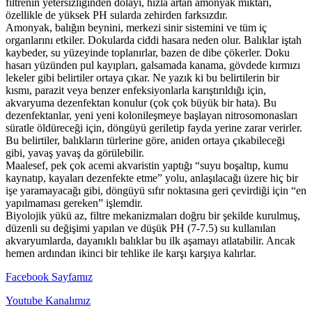
filtrenin yetersizliğinden dolayı, hızla artan amonyak miktarı,
özellikle de yüksek PH sularda zehirden farksızdır.
Amonyak, balığın beynini, merkezi sinir sistemini ve tüm iç
organlarını etkiler. Dokularda ciddi hasara neden olur. Balıklar iştah
kaybeder, su yüzeyinde toplanırlar, bazen de dibe çökerler. Doku
hasarı yüzünden pul kayıpları, galsamada kanama, gövdede kırmızı
lekeler gibi belirtiler ortaya çıkar. Ne yazık ki bu belirtilerin bir
kısmı, parazit veya benzer enfeksiyonlarla karıştırıldığı için,
akvaryuma dezenfektan konulur (çok çok büyük bir hata). Bu
dezenfektanlar, yeni yeni kolonileşmeye başlayan nitrosomonasları
süratle öldüreceği için, döngüyü geriletip fayda yerine zarar verirler.
Bu belirtiler, balıkların türlerine göre, aniden ortaya çıkabileceği
gibi, yavaş yavaş da görülebilir.
Maalesef, pek çok acemi akvaristin yaptığı “suyu boşaltıp, kumu
kaynatıp, kayaları dezenfekte etme” yolu, anlaşılacağı üzere hiç bir
işe yaramayacağı gibi, döngüyü sıfır noktasına geri çevirdiği için “en
yapılmaması gereken” işlemdir.
Biyolojik yükü az, filtre mekanizmaları doğru bir şekilde kurulmuş,
düzenli su değişimi yapılan ve düşük PH (7-7.5) su kullanılan
akvaryumlarda, dayanıklı balıklar bu ilk aşamayı atlatabilir. Ancak
hemen ardından ikinci bir tehlike ile karşı karşıya kalırlar.
Facebook Sayfamız
Youtube Kanalımız