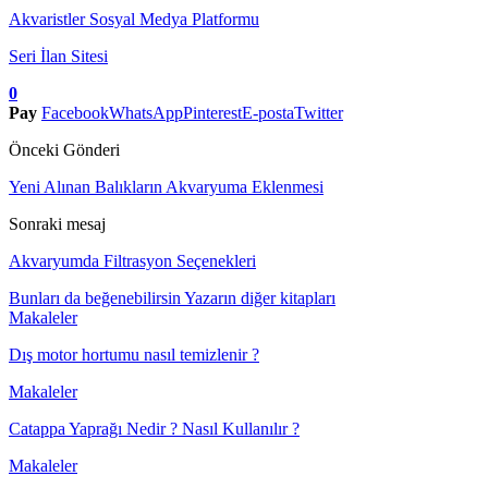
Akvaristler Sosyal Medya Platformu
Seri İlan Sitesi
0
Pay
Facebook
WhatsApp
Pinterest
E-posta
Twitter
Önceki Gönderi
Yeni Alınan Balıkların Akvaryuma Eklenmesi
Sonraki mesaj
Akvaryumda Filtrasyon Seçenekleri
Bunları da beğenebilirsin
Yazarın diğer kitapları
Makaleler
Dış motor hortumu nasıl temizlenir ?
Makaleler
Catappa Yaprağı Nedir ? Nasıl Kullanılır ?
Makaleler