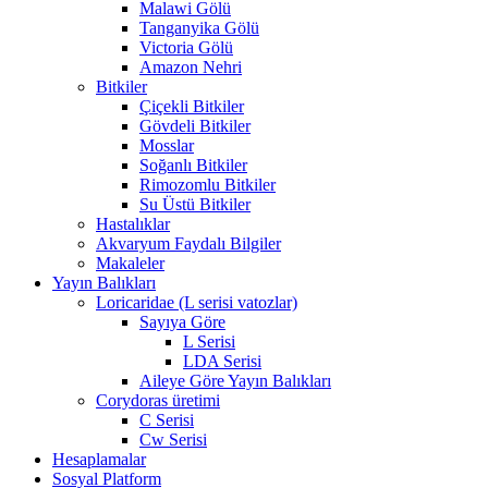
Malawi Gölü
Tanganyika Gölü
Victoria Gölü
Amazon Nehri
Bitkiler
Çiçekli Bitkiler
Gövdeli Bitkiler
Mosslar
Soğanlı Bitkiler
Rimozomlu Bitkiler
Su Üstü Bitkiler
Hastalıklar
Akvaryum Faydalı Bilgiler
Makaleler
Yayın Balıkları
Loricaridae (L serisi vatozlar)
Sayıya Göre
L Serisi
LDA Serisi
Aileye Göre Yayın Balıkları
Corydoras üretimi
C Serisi
Cw Serisi
Hesaplamalar
Sosyal Platform