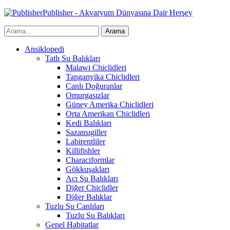
Publisher - Akvaryum Dünyasına Dair Herşey
Ansiklopedi
Tatlı Su Balıkları
Malawi Chiclidleri
Tanganyika Chiclidleri
Canlı Doğuranlar
Omurgasızlar
Güney Amerika Chiclidleri
Orta Amerikan Chiclidleri
Kedi Balıkları
Sazansıgiller
Labirentliler
Killifishler
Characiformlar
Gökkuşakları
Acı Su Balıkları
Diğer Chiclidler
Diğer Balıklar
Tuzlu Su Canlıları
Tuzlu Su Balıkları
Genel Habitatlar