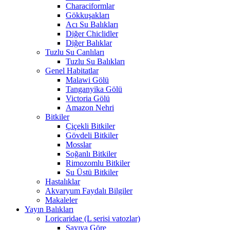
Characiformlar
Gökkuşakları
Acı Su Balıkları
Diğer Chiclidler
Diğer Balıklar
Tuzlu Su Canlıları
Tuzlu Su Balıkları
Genel Habitatlar
Malawi Gölü
Tanganyika Gölü
Victoria Gölü
Amazon Nehri
Bitkiler
Çiçekli Bitkiler
Gövdeli Bitkiler
Mosslar
Soğanlı Bitkiler
Rimozomlu Bitkiler
Su Üstü Bitkiler
Hastalıklar
Akvaryum Faydalı Bilgiler
Makaleler
Yayın Balıkları
Loricaridae (L serisi vatozlar)
Sayıya Göre