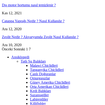
Dış motor hortumu nasıl temizlenir ?
Kas 12, 2021
Catappa Yaprağı Nedir ? Nasıl Kullanılır ?
Ara 12, 2020
Zeolit Nedir ? Akvaryumda Zeolit Nasıl Kullanılır ?
Ara 10, 2020
Önceki
Sonraki
1 7
Ansiklopedi
Tatlı Su Balıkları
Malawi Chiclidleri
Tanganyika Chiclidleri
Canlı Doğuranlar
Omurgasızlar
Güney Amerika Chiclidleri
Orta Amerikan Chiclidleri
Kedi Balıkları
Sazansıgiller
Labirentliler
Killifishler